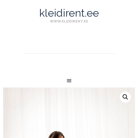
kleidirent.ee
WWW.KLEIDIRENT.EE
ESILEHT
KLEIDID
MITTERASE
KOMPLEKTID
LAPSED
KONTAKT