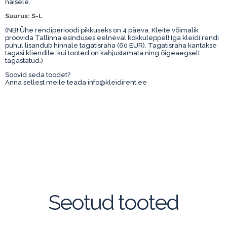
naisele.
Suurus: S-L
(NB! Ühe rendiperioodi pikkuseks on 4 päeva. Kleite võimalik
proovida Tallinna esinduses eelneval kokkuleppel! Iga kleidi rendi
puhul lisandub hinnale tagatisraha (60 EUR). Tagatisraha kantakse
tagasi kliendile, kui tooted on kahjustamata ning õigeaegselt
tagastatud.)
Soovid seda toodet?
Anna sellest meile teada info@kleidirent.ee
Proov
Seotud tooted